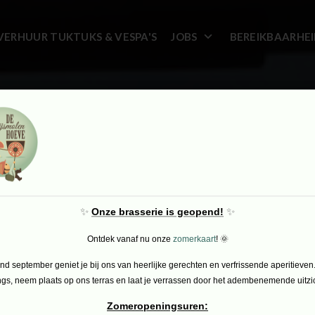
VERHUUR TUKTUKS & VESPA'S
JOBS
BEREIKBAARHE
✨
✨
Onze brasserie is geopend!
Ontdek vanaf nu onze
zomerkaart
! 🌞
ind september geniet je bij ons van heerlijke gerechten en verfrissende aperitieve
ngs, neem plaats op ons terras en laat je verrassen door het adembenemende uitzic
Zomeropeningsuren: