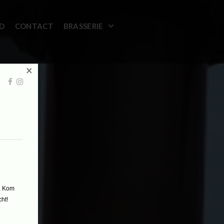
ID
CONTACT
BRASSERIE
×
n. Kom
ht!