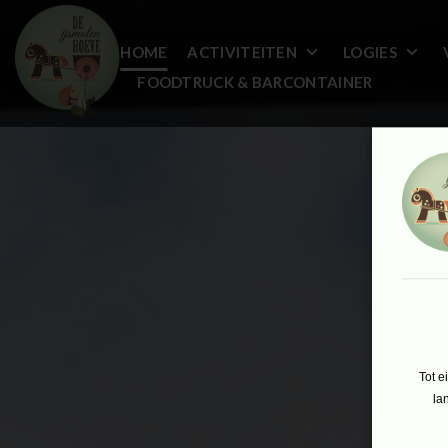
HOME
ACTIVITEITEN
LOGIES
FOODTRUCK & BARCONTAINER
Tot e
la