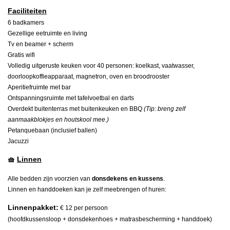
Faciliteiten
6 badkamers
Gezellige eetruimte en living
Tv en beamer + scherm
Gratis wifi
Volledig uitgeruste keuken voor 40 personen: koelkast, vaatwasser,
doorloopkoffieapparaat, magnetron, oven en broodrooster
Aperitiefruimte met bar
Ontspanningsruimte met tafelvoetbal en darts
Overdekt buitenterras met buitenkeuken en BBQ
(Tip: breng zelf
aanmaakblokjes en houtskool mee.)
Petanquebaan (inclusief ballen)
Jacuzzi
🧺
Linnen
Alle bedden zijn voorzien van
donsdekens en kussens
.
Linnen en handdoeken kan je zelf meebrengen of huren:
Linnenpakket:
€ 12 per persoon
(hoofdkussensloop + donsdekenhoes + matrasbescherming + handdoek)