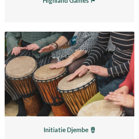
Highland Games 🏴󠁧󠁢󠁳󠁣󠁴󠁿
Initiatie Djembe 🪘