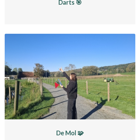
Darts 🎯
De Mol 🧩