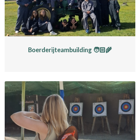
Boerderijteambuilding 🧑🏻‍🌾