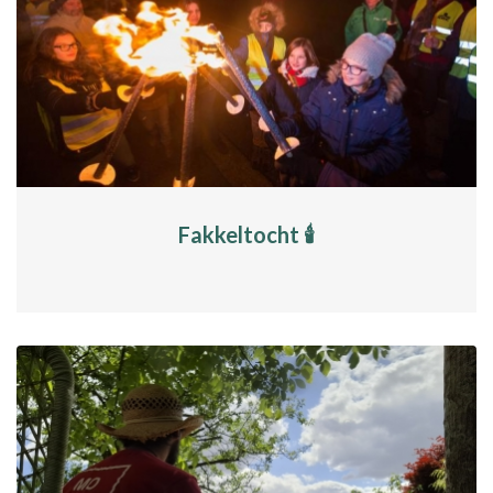
Fakkeltocht 🕯️