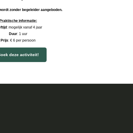
 wordt zonder begeleider aangeboden.
Praktische informatie:
ftijd
: mogelijk vanaf 4 jaar
Duur
: 1 uur
Prijs
: € 6 per persoon
oek deze activiteit!