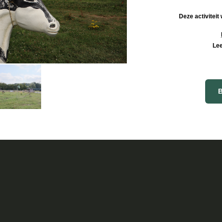
Deze activiteit
Lee
B