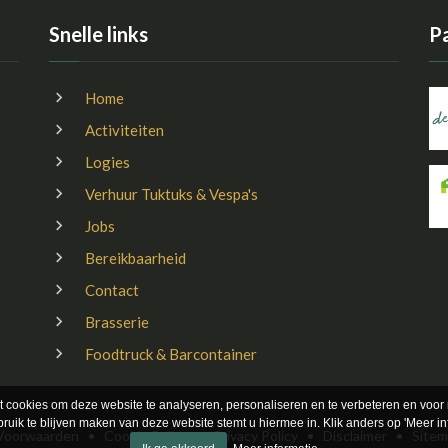
Snelle links
P
Home
Activiteiten
Logies
Verhuur Tuktuks & Vespa's
Jobs
Bereikbaarheid
Contact
Brasserie
Foodtruck & Barcontainer
t cookies om deze website te analyseren, personaliseren en te verbeteren en voor
ruik te blijven maken van deze website stemt u hiermee in. Klik anders op 'Meer inf
Voorwaarden
•
Cookie Policy
•
Privacy Policy
•
Disclaimer
•
Site