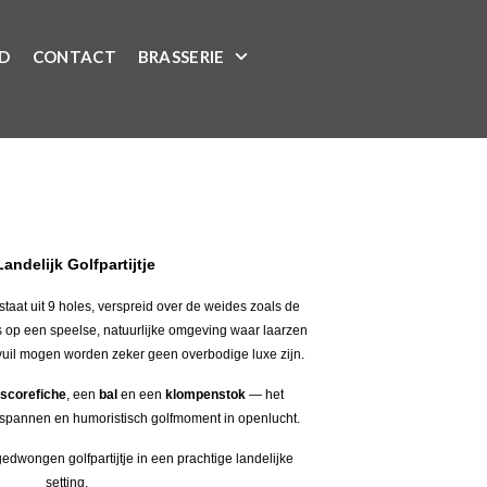
ID
CONTACT
BRASSERIE
Landelijk Golfpartijtje
taat uit 9 holes, verspreid over de weides zoals de
s op een speelse, natuurlijke omgeving waar laarzen
vuil mogen worden zeker geen overbodige luxe zijn.
scorefiche
, een
bal
en een
klompenstok
— het
tspannen en humoristisch golfmoment in openlucht.
edwongen golfpartijtje in een prachtige landelijke
setting.