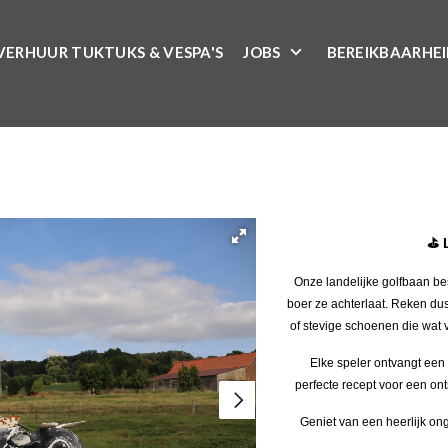
VERHUUR TUKTUKS & VESPA'S
JOBS
BEREIKBAARHE
⛳️ 
Onze landelijke golfbaan bes
boer ze achterlaat. Reken du
of stevige schoenen die wat 
Elke speler ontvangt een
perfecte recept voor een on
Geniet van een heerlijk ong