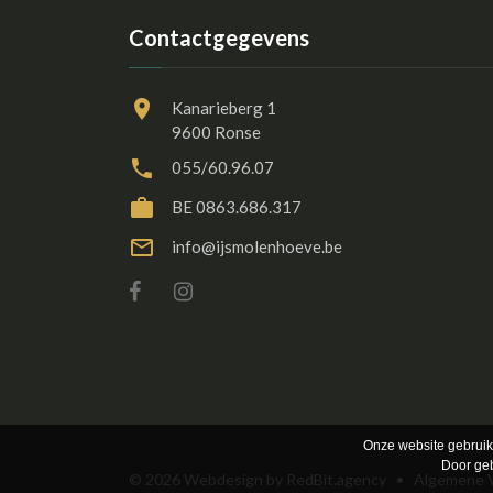
Contactgegevens
Kanarieberg 1
9600 Ronse
055/60.96.07
BE 0863.686.317
info@ijsmolenhoeve.be
Onze website gebruik
Door geb
©
2026
Webdesign by
RedBit.agency
•
Algemene 