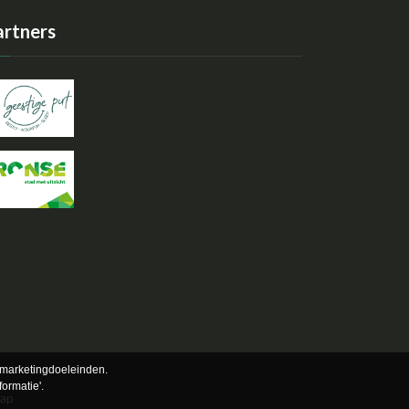
artners
 marketingdoeleinden.
ormatie'.
map