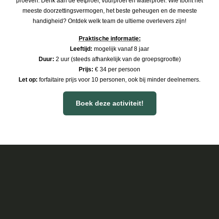
proeven. Denk aan de eetproef, vuurproef en waterproef. Wie toont het
meeste doorzettingsvermogen, het beste geheugen en de meeste
handigheid? Ontdek welk team de ultieme overlevers zijn!
Praktische informatie:
Leeftijd:
mogelijk vanaf 8 jaar
Duur:
2 uur (steeds afhankelijk van de groepsgrootte)
Prijs:
€ 34 per persoon
Let op:
forfaitaire prijs voor 10 personen, ook bij minder deelnemers.​​
Boek deze activiteit!