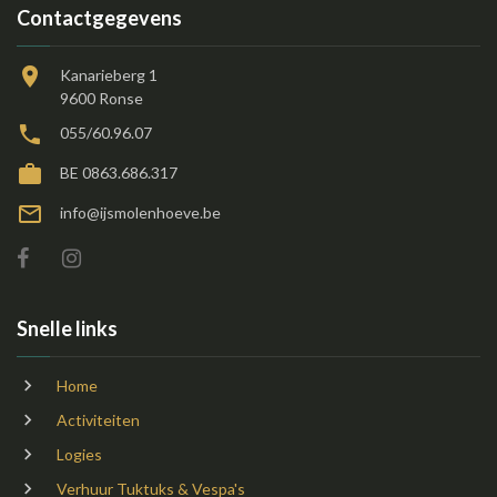
Contactgegevens
Kanarieberg 1
9600 Ronse
055/60.96.07
BE 0863.686.317
info@ijsmolenhoeve.be
Snelle links
Home
Activiteiten
Logies
Verhuur Tuktuks & Vespa's