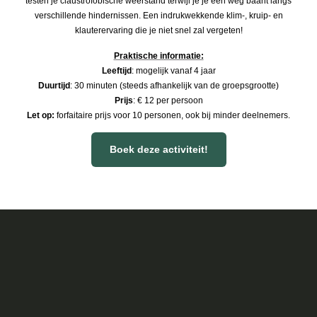
testen je claustrofobische weerstand terwijl je je een weg baant langs
verschillende hindernissen. Een indrukwekkende klim-, kruip- en
klauterervaring die je niet snel zal vergeten!
Praktische informatie:
Leeftijd
: mogelijk vanaf 4 jaar
Duurtijd
: 30 minuten (steeds afhankelijk van de groepsgrootte)
Prijs
: € 12 per persoon
Let op:
forfaitaire prijs voor 10 personen, ook bij minder deelnemers.​​
Boek deze activiteit!