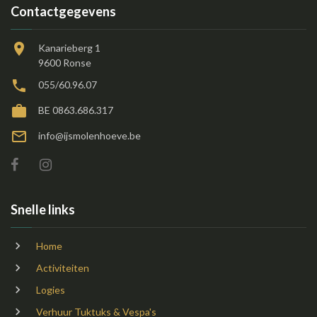
Contactgegevens
Kanarieberg 1
9600 Ronse
055/60.96.07
BE 0863.686.317
info@ijsmolenhoeve.be
Snelle links
Home
Activiteiten
Logies
Verhuur Tuktuks & Vespa's