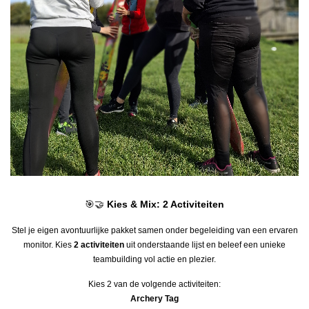
🎯🤝
Kies & Mix: 2 Activiteiten
Stel je eigen avontuurlijke pakket samen onder begeleiding van een ervaren
monitor. Kies
2 activiteiten
uit onderstaande lijst en beleef een unieke
teambuilding vol actie en plezier.
Kies 2 van de volgende activiteiten:
Archery Tag