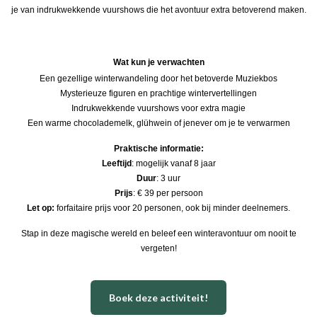
je van indrukwekkende vuurshows die het avontuur extra betoverend maken.
Wat kun je verwachten
Een gezellige winterwandeling door het betoverde Muziekbos
Mysterieuze figuren en prachtige wintervertellingen
Indrukwekkende vuurshows voor extra magie
Een warme chocolademelk, glühwein of jenever om je te verwarmen
Praktische informatie:
Leeftijd
: mogelijk vanaf 8 jaar
Duur
: 3 uur
Prijs
: € 39 per persoon
Let op:
forfaitaire prijs voor 20 personen, ook bij minder deelnemers.​​
Stap in deze magische wereld en beleef een winteravontuur om nooit te
vergeten!
Boek deze activiteit!