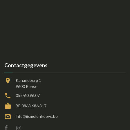
Contactgegevens
Kanarieberg 1
9600 Ronse
055/60.96.07
BE 0863.686.317
info@ijsmolenhoeve.be