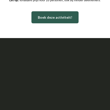
Let op:
forfaitaire prijs voor 10 personen, ook bij minder deelnemers.​​
Boek deze activiteit!