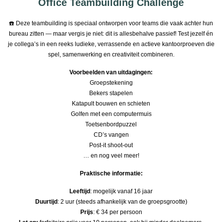
Office Teambuilding Challenge
☎️ Deze teambuilding is speciaal ontworpen voor teams die vaak achter hun
bureau zitten — maar vergis je niet: dit is allesbehalve passief! Test jezelf én
je collega’s in een reeks ludieke, verrassende en actieve kantoorproeven die
spel, samenwerking en creativiteit combineren.
Voorbeelden van uitdagingen:
Groepstekening
Bekers stapelen
Katapult bouwen en schieten
Golfen met een computermuis
Toetsenbordpuzzel
CD’s vangen
Post-it shoot-out
… en nog veel meer!
​Praktische informatie:
Leeftijd
: mogelijk vanaf 16 jaar
Duurtijd
: 2 uur
(steeds afhankelijk van de groepsgrootte)
Prijs
: € 34 per persoon